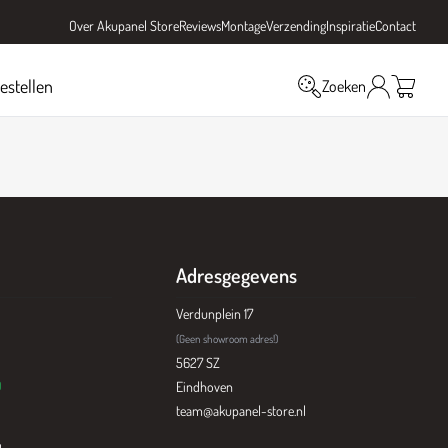
Over Akupanel Store
Reviews
Montage
Verzending
Inspiratie
Contact
bestellen
Zoeken
Adresgegevens
Verdunplein 17
(Geen showroom adres!)
5627 SZ
0
Eindhoven
team@akupanel-store.nl